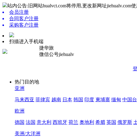
站内公告:旧网站hualvct.com将停用,更改新网址jiehualv.com使
会员注册
合同客户注册
采购客户注册
扫描进入手机端
捷华旅
微信公号jiehualv
热门目的地
亚洲
马来西亚
菲律宾
越南
日本
韩国
印度
柬埔寨
缅甸
中国台
欧洲
德国
法国
意大利
西班牙
荷兰
奥地利
希腊
英国
俄罗斯
美洲/大洋洲