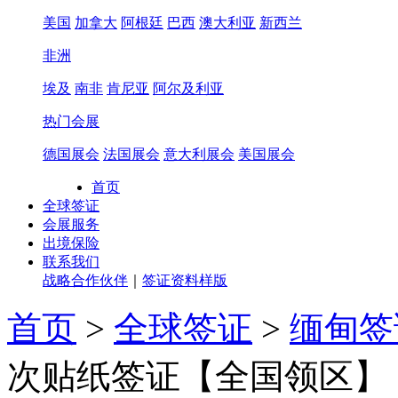
美国
加拿大
阿根廷
巴西
澳大利亚
新西兰
非洲
埃及
南非
肯尼亚
阿尔及利亚
热门会展
德国展会
法国展会
意大利展会
美国展会
首页
全球签证
会展服务
出境保险
联系我们
战略合作伙伴
｜
签证资料样版
首页
>
全球签证
>
缅甸签
次贴纸签证【全国领区】